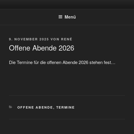
Zum
STARTSEITE
Weserbergland
Inhalt
Menü
springen
VERÖFFENTLICHT
9. NOVEMBER 2025
VON
RENÉ
AM
Offene Abende 2026
Die Termine für die offenen Abende 2026 stehen fest…
KATEGORIEN
OFFENE ABENDE
,
TERMINE