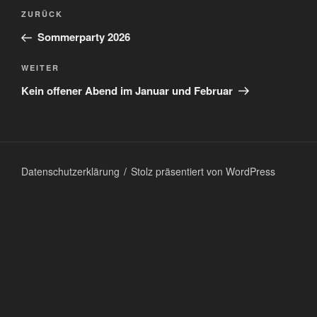
Beitragsnavigation
Vorheriger
ZURÜCK
Beitrag
Sommerparty 2026
Nächster
WEITER
Beitrag
Kein offener Abend im Januar und Februar
Datenschutzerklärung
Stolz präsentiert von WordPress