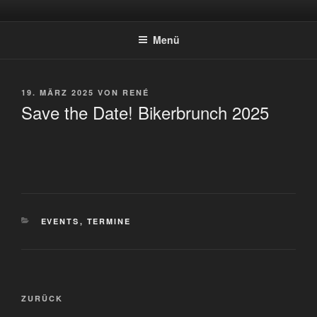
Zum
STARTSEITE
Weserbergland
Inhalt
Menü
springen
VERÖFFENTLICHT
19. MÄRZ 2025
VON
RENÉ
AM
Save the Date! Bikerbrunch 2025
KATEGORIEN
EVENTS
,
TERMINE
Beitragsnavigation
Vorheriger
ZURÜCK
Beitrag